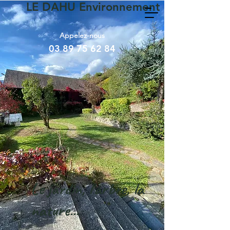
LE DAHU Environnement : jardinier-p
Appelez-nous
03 89 75 62 84
Le jardin, l'arbre, la
nature...