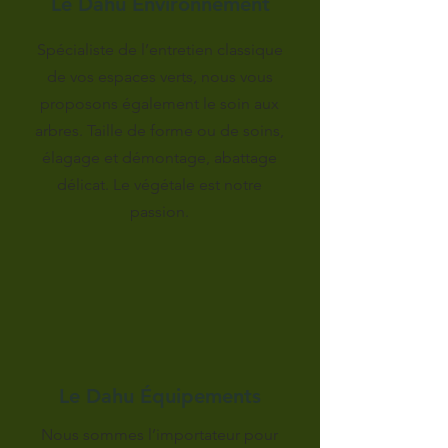
Le Dahu Environnement
Spécialiste de l’entretien classique
de vos espaces verts, nous vous
proposons également le soin aux
arbres. Taille de forme ou de soins,
élagage et démontage, abattage
délicat. Le végétale est notre
passion.
Le Dahu Équipements
Nous sommes l’importateur pour