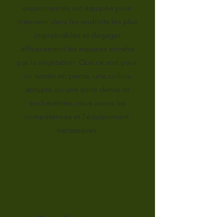
expérimentés est équipée pour
intervenir dans les endroits les plus
impraticables et dégager
efficacement les espaces envahis
par la végétation. Que ce soit pour
un terrain en pente, une colline
abrupte ou une zone dense et
enchevêtrée, nous avons les
compétences et l'équipement
nécessaires.